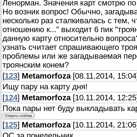
Ленорман. Значения карт смотрю по
Но возник вопрос! Обычно, загадыва
несколько раз сталкивалась с тем, 
отношению к..." выходит 6 пик "троя
данную карту относительно вопрос
узнать считает спрашивающего троя
проблемы или же загадываемая пер
троянским конем?
[
123
]
Metamorfoza
[08.11.2014, 15:04
Ищу пару на карту дня!
[
124
]
Metamorfoza
[10.11.2014, 12:25
Пока пары нет буду выкладывать кар
[
125
]
Metamorfoza
[10.11.2014, 21:06
ОС за понедельник