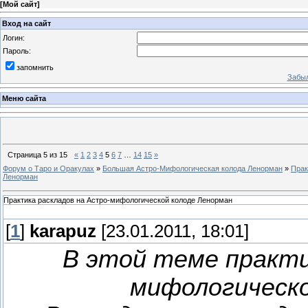
[
Мой сайт
]
Вход на сайт
Логин:
Пароль:
запомнить
Забыл
Меню сайта
Страница
5
из
15
«
1
2
3
4
5
6
7
…
14
15
»
Форум о Таро и Оракулах
»
Большая Астро-Мифологическая колода Ленорман
»
Прак
Ленорман
Практика раскладов на Астро-мифологической колоде Ленорман
[
1
]
karapuz
[23.01.2011, 18:01]
В этой теме практи
мифологическо