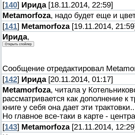
[
140
]
Ирида
[18.11.2014, 22:59]
Metamorfoza
, надо будет еще и цве
[
141
]
Metamorfoza
[19.11.2014, 21:59
Ирида
,
Сообщение отредактировал
Metamor
[
142
]
Ирида
[20.11.2014, 01:17]
Metamorfoza
, читала у Котельников
рассматривается как дополнение к т
книге у себя она дает эти трактовки..
Но главное все-таки в карте - центр
[
143
]
Metamorfoza
[21.11.2014, 12:29