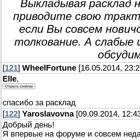
Выкладывая расклад 
приводите свою тракто
если Вы совсем нович
толкование. А слабые
обсудим
[
121
]
WheelFortune
[16.05.2014, 23:2
Elle
,
спасибо за расклад
[
122
]
Yaroslavovna
[09.09.2014, 12:4
Добрый день!
Я впервые на форуме и совсем нед