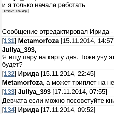
и я только начала работать
Сообщение отредактировал
Ирида
[
131
]
Metamorfoza
[15.11.2014, 14:57
Juliya_393
,
Я ищу пару на карту дня. Тоже учу э
будет?
[
132
]
Ирида
[15.11.2014, 22:45]
Metamorfoza
, а может триплет на 
[
133
]
Juliya_393
[17.11.2014, 07:55]
Девчата если можно посоветуйте кни
[
134
]
Ирида
[17.11.2014, 09:52]