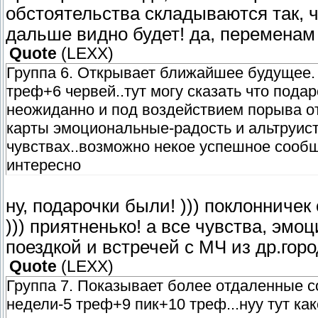
обстоятельства складываются так, ч
дальше видно будет! да, переменам с
Quote
(
LEXX
)
Группа 6. Открывает ближайшее будущее.
треф+6 червей..тут могу сказать что пода
неожиданно и под воздействием порыва от 
карты эмоциональные-радость и альтруис
чувствах..возможно некое успешное сооб
интересно
ну, подарочки были! ))) поклонниче
))) приятненько! а все чувства, эмо
поездкой и встречей с МЧ из др.горо
Quote
(
LEXX
)
Группа 7. Показывает более отдаленные с
недели-5 треф+9 пик+10 треф...нуу тут как