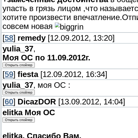
упасть в грязь лицом ,что называет
хотите произвести впечатление.Отп
совсем новая
[
58
]
remedy
[12.09.2012, 13:20]
yulia_37
,
Моя ОС по 11.09.2012г.
[
59
]
fiesta
[12.09.2012, 16:34]
yulia_37
, моя ОС :
[
60
]
DicazDOR
[13.09.2012, 14:04]
elitka Моя ОС
elitka, Спасибо Вам.