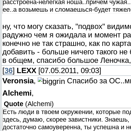
расстроена-нелегкая ноша..причем чужая..
ее..а возьмешь и сломаешься-будет тяжел
ну, что могу сказать, "подвох" види
радужно чем я ожидала и момент рас
конечно не так страшно, как по карт
добавить - больше ничего такого не 
в общем, спасибо большое Леночка,
[
36
]
LEXX
[07.05.2011, 09:03]
Veronsia
,
Спасибо за ОС..мы
Alchemi
,
Quote
(
Alchemi
)
Есть люди в твоем окружении, которые по
здесь, думаю, скорее завистники. Знаешь,
достаточно самоуверенна, ты успешна и н