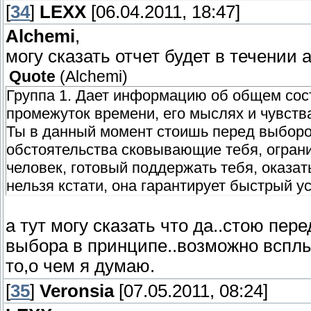
[
34
]
LEXX
[06.04.2011, 18:47]
Alchemi
,
могу сказать отчет будет в течении
Quote
(
Alchemi
)
Группа 1. Дает информацию об общем со
промежуток времени, его мыслях и чувствах
Ты в данный момент стоишь перед выборо
обстоятельства сковывающие тебя, огран
человек, готовый поддержать тебя, оказа
нельзя кстати, она гарантирует быстрый у
а тут могу сказать что да..стою пе
выбора в принципе..возможно всплыв
то,о чем я думаю.
[
35
]
Veronsia
[07.05.2011, 08:24]