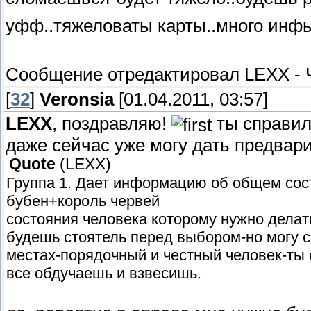
уфф..тяжеловаты карты..много ин
Сообщение отредактировал
LEXX
-
[
32
]
Veronsia
[01.04.2011, 03:57]
LEXX
, поздравляю!
ты справил
даже сейчас уже могу дать предвар
Quote
(
LEXX
)
Группа 1. Дает информацию об общем сос
бубен+король червей
состояния человека которому нужно делат
будешь стоятель перед выбором-но могу ск
местах-порядочный и честный человек-ты
все обдучаешь и взвесишь.