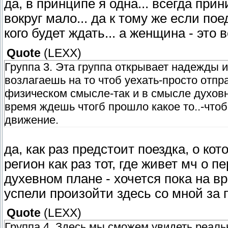
да, в принципе я одна... всегда пр
вокруг мало... да к тому же если пое
кого будет ждать... а женщина - это
Quote
(
LEXX
)
Группа 3. Эта группа открывает надежды 
возлагаешь на то чтоб уехать-просто отпра
физическом смысле-так и в смысле духовн
время ждешь чтогб прошло какое то..-чтоб
движение.
да, как раз предстоит поездка, о ко
регион как раз тот, где живет мч о п
духевном плане - хочется пока на в
успели произойти здесь со мной за 
Quote
(
LEXX
)
Группа 4. Здесь мы сможем увидеть реаль