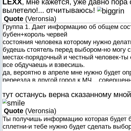
LEXX
, мне кажется, уже давно пора 
вылетело!... отчитываюсь!
Quote
(
Veronsia
)
Группа 1. Дает информацию об общем сос
бубен+король червей
состояния человека которому нужно делат
будешь стоятель перед выбором-но могу ск
местах-порядочный и честный человек-ты
все обдучаешь и взвесишь.
да, вероятно в апреле мне нужно будет о
переезда в другой город к МЧ... совершенн
решения... я еду туда, чтобы на месте все
тут останусь верна сказанному мно
и т.п.
Quote
(
Veronsia
)
Ты получишь информацию которая будет б
сплетни-и тебе нужно будет сделать выбор