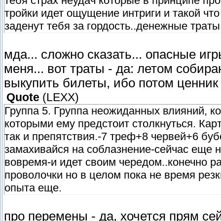
тебя страх неудач которые в принципе про
тройки идет ощущение интриги и такой что
заденут тебя за гордость..денежные траты
мда... сложно сказать... опасные иг
меня... вот траты - да: летом собир
выкупить билеты, ибо потом ценник
Quote
(
LEXX
)
Группа 5. Группа неожиданных влияний, к
которыми ему предстоит столкнуться. Карт
так и препятствия.-7 треф+8 червей+6 бубе
замахивайся на соблазнение-сейчас еще не
вовремя-и идет своим чередом..конечно р
проволочки но в целом пока не время резк
опыта еще.
про перемены - да, хочется прям се