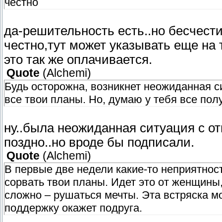
честно
да-решительность есть..но бесчест
честно,тут может указывать еще на 
это так же оплачивается.
Quote
(
Alchemi
)
Будь осторожна, возникнет неожиданная с
все твои планы. Но, думаю у тебя все полу
ну..была неожиданная ситуация с о
поздно..но вроде бы подписали.
Quote
(
Alchemi
)
В первые две недели какие-то неприятност
сорвать твои планы. Идет это от женщины
сложно – рушаться мечты. Эта встряска м
поддержку окажет подруга.