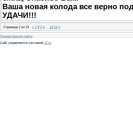
Ваша новая колода все верно подм
УДАЧИ!!!
Страница
2
из
15
«
1
2
3
4
…
14
15
»
Полная версия сайта
Сайт управляется системой
uCoz