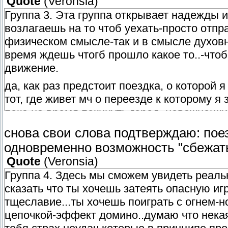
Quote
(
Veronsia
)
Группа 3. Эта группа открывает надежды 
возлагаешь на то чтоб уехать-просто отпра
физическом смысле-так и в смысле духовн
время ждешь чтогб прошло какое то..-чтоб
движение.
да, как раз предстоит поездка, о которой 
тот, где живет мч о переезде к которому я
пока на время покинуть город, неважнецки
последние 3 месяца...
снова свои слова подтверждаю: поез
одновременно возможность "сбежать"
Quote
(
Veronsia
)
Группа 4. Здесь мы сможем увидеть реаль
сказать что ты хочешь затеять опасную иг
тщеславие...ты хочешь поиграть с огнем-н
цепочкой-эффект домино..думаю что некая