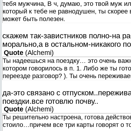
тебя мужчина, В ч, думаю, это твой муж 
который к тебе не равнодушен, ты скорее 
может быть полезен.
скажем так-завистников полно-на р
морально,а в остальном-никакого п
Quote
(
Alchemi
)
Ты надеешься на поездку… это очень важн
котором говорилось в п. 1. Либо же ты гот
переезде разговор? ). Ты очень переживае
да-это связано с отпуском..пережи
поездки.все готовлю почву..
Quote
(
Alchemi
)
Ты решительно настроена, готова действов
стоило…причем все три карты говорят о то