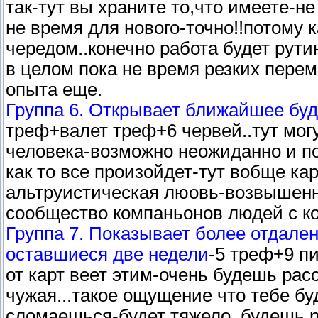
так-тут вы храните то,что имеете-н
не время для нового-точно!!потому 
чередом..конечно работа будет рути
в целом пока не время резких перем
опыта еще.
Группа 6. Открывает ближайшее бу
треф+валет треф+6 червей..тут могу
человека-возможно неожиданно и по
как то все произойдет-тут вобще к
альтруистическая люовь-возвышенн
сообщество компаньонов людей с к
Группа 7. Показывает более отдале
оставшиеся две недели
-5 треф+9 пи
от карт веет этим-очень будешь рас
чужая...такое ощущение что тебе бу
сломаешься-будет тяжело..будешь 