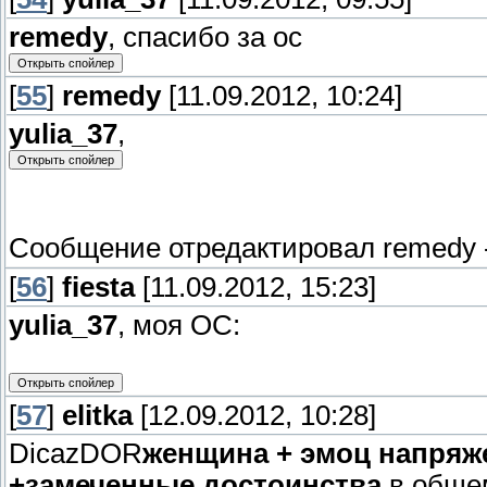
remedy
, спасибо за ос
[
55
]
remedy
[11.09.2012, 10:24]
yulia_37
,
Сообщение отредактировал
remedy
[
56
]
fiesta
[11.09.2012, 15:23]
yulia_37
, моя ОС:
[
57
]
elitka
[12.09.2012, 10:28]
DicazDOR
женщина + эмоц напряж
+замеченные достоинства
в общем