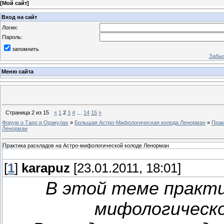
[
Мой сайт
]
Вход на сайт
Логин:
Пароль:
запомнить
Забыл
Меню сайта
Страница
2
из
15
«
1
2
3
4
…
14
15
»
Форум о Таро и Оракулах
»
Большая Астро-Мифологическая колода Ленорман
»
Прак
Ленорман
Практика раскладов на Астро-мифологической колоде Ленорман
[
1
]
karapuz
[23.01.2011, 18:01]
В этой теме практи
мифологическо