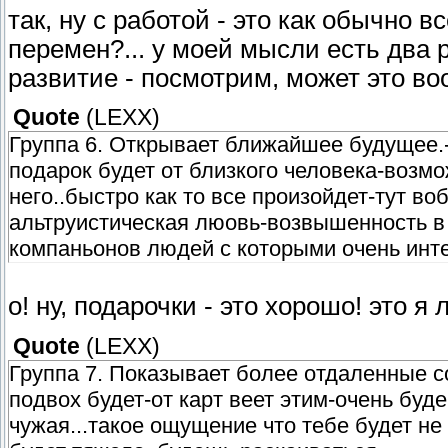
так, ну с работой - это как обычно в
перемен?... у моей мысли есть два 
развитие - посмотрим, может это во
Quote
(
LEXX
)
Группа 6. Открывает ближайшее будущее.-
подарок будет от близкого человека-возм
него..быстро как то все произойдет-тут в
альтруистическая люовь-возвышенность в
компаньонов людей с которыми очень инт
о! ну, подарочки - это хорошо! это я
Quote
(
LEXX
)
Группа 7. Показывает более отдаленные со
подвох будет-от карт веет этим-очень буд
чужая...такое ощущение что тебе будет не