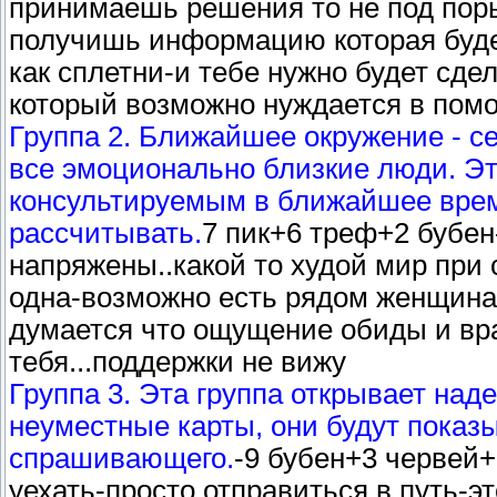
принимаешь решения то не под пор
получишь информацию которая буде
как сплетни-и тебе нужно будет сдел
который возможно нуждается в пом
Группа 2. Ближайшее окружение - с
все эмоционально близкие люди. Эт
консультируемым в ближайшее врем
рассчитывать.
7 пик+6 треф+2 бубен
напряжены..какой то худой мир при
одна-возможно есть рядом женщина 
думается что ощущение обиды и вра
тебя...поддержки не вижу
Группа 3. Эта группа открывает над
неуместные карты, они будут показ
спрашивающего.
-9 бубен+3 червей+
уехать-просто отправиться в путь-э