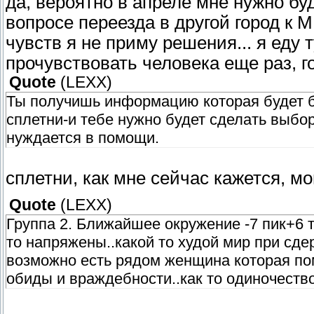
да, вероятно в апреле мне нужно бу
вопросе переезда в другой город к М
чувств я не приму решения... я еду 
прочувствовать человека еще раз, го
Quote
(
LEXX
)
Ты получишь информацию которая будет б
сплетни-и тебе нужно будет сделать выбор
нуждается в помощи.
сплетни, как мне сейчас кажется, мо
Quote
(
LEXX
)
Группа 2. Ближайшее окружение -7 пик+6
то напряжены..какой то худой мир при сде
возможно есть рядом женщина которая пом
обиды и враждебности..как то одиночество