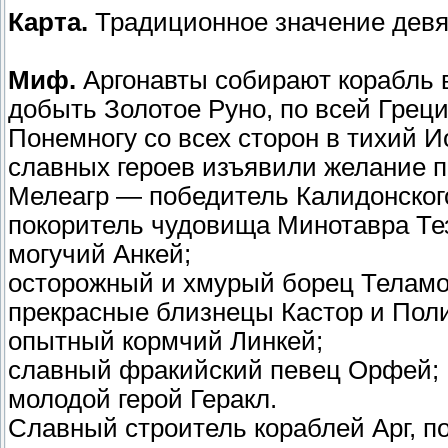
Карта.
Традиционное значение девя
Миф.
Аргонавты собирают корабль в
добыть Золотое Руно, по всей Грец
Понемногу со всех сторон в тихий И
славных героев изъявили желание п
Мелеагр — победитель Калидонског
покоритель чудовища Минотавра Те
могучий Анкей;
осторожный и хмурый борец Теламо
прекрасные близнецы Кастор и Пол
опытный кормчий Линкей;
славный фракийский певец Орфей;
молодой герой Геракл.
Славный строитель кораблей Apг, 