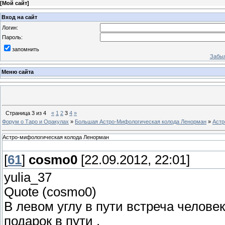
[
Мой сайт
]
Вход на сайт
Логин:
Пароль:
запомнить
Забыл
Меню сайта
Страница
3
из
4
«
1
2
3
4
»
Форум о Таро и Оракулах
»
Большая Астро-Мифологическая колода Ленорман
»
Астр
Астро-мифологическая колода Ленорман
[
61
]
cosmo0
[22.09.2012, 22:01]
yulia_37
Quote (cosmo0)
В левом углу в пути встреча челове
подарок в пути .