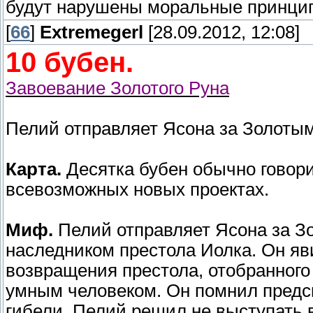
будут нарушены моральные принципы
[
66
]
Extremegerl
[28.09.2012, 12:08]
10 бубен.
Завоевание Золотого Руна
Пелий отправляет Ясона за Золоты
Карта.
Десятка бубен обычно говори
всевозможных новых проектах.
Миф.
Пелий отправляет Ясона за З
наследником престола Иолка. Он яв
возвращения престола, отобранного
умным человеком. Он помнил предс
гибели. Пелий решил не выступать 