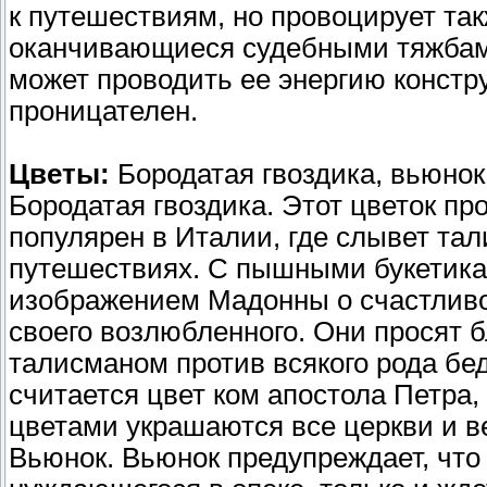
к путешествиям, но провоцирует так
оканчивающиеся судебными тяжбами
может проводить ее энергию констру
проницателен.
Цветы:
Бородатая гвоздика, вьюнок
Бородатая гвоздика. Этот цветок п
популярен в Италии, где слывет та
путешествиях. С пышными букетика
изображением Мадонны о счастливо
своего возлюбленного. Они просят б
талисманом против всякого рода бед
считается цвет ком апостола Петра, 
цветами украшаются все церкви и ве
Вьюнок. Вьюнок предупреждает, что т