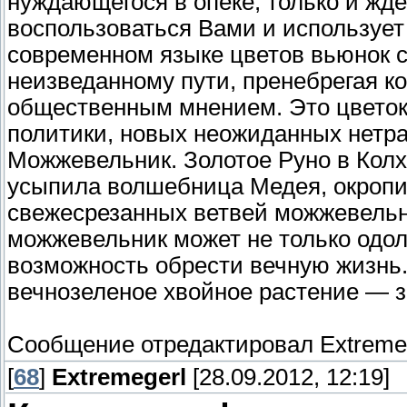
нуждающегося в опеке, только и жд
воспользоваться Вами и использует
современном языке цветов вьюнок 
неизведанному пути, пренебрегая 
общественным мнением. Это цветок
политики, новых неожиданных нетр
Можжевельник. Золотое Руно в Колх
усыпила волшебница Медея, окроп
свежесрезанных ветвей можжевельн
можжевельник может не только одоле
возможность обрести вечную жизнь.
вечнозеленое хвойное растение — з
Сообщение отредактировал
Extreme
[
68
]
Extremegerl
[28.09.2012, 12:19]