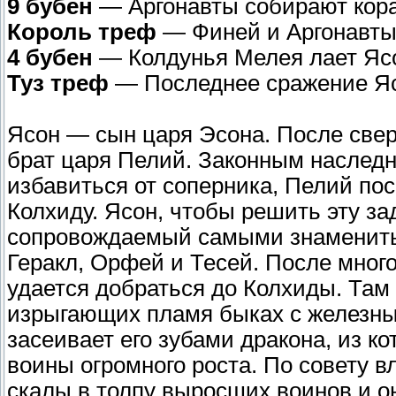
9 бубен
— Аргонавты собирают кора
Король треф
— Финей и Аргонавты
4 бубен
— Колдунья Мелея лает Яс
Туз треф
— Последнее сражение Яс
Ясон — сын царя Эсона. После све
брат царя Пелий. Законным наследн
избавиться от соперника, Пелий по
Колхиду. Ясон, чтобы решить эту зад
сопровождаемый самыми знамениты
Геракл, Орфей и Тесей. После мно
удается добраться до Колхиды. Там
изрыгающих пламя быках с железны
засеивает его зубами дракона, из 
воины огромного роста. По совету 
скалы в толпу выросших воинов и он