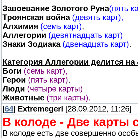
Завоевание Золотого Руна
(пять ка
Троянская война
(девять карт),
Алхимия
(семь карт)
,
Аллегории
(девятнадцать карт)
Знаки Зодиака
(двенадцать карт)
.
Категория Аллегории делится на 
Боги
(семь карт),
Герои
(пять карт)
,
Люди
(четыре карты)
Животные
(три карты).
[
64
]
Extremegerl
[28.09.2012, 11:26]
В колоде - Две карты
В колоде есть две совершенно особ