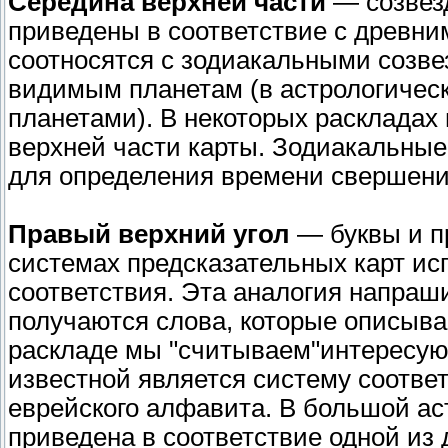
Середина верхней части
— созвезд
приведены в соответствие с древни
соотносятся с зодиакальными созве
видимым планетам (в астрологичес
планетами). В некоторых раскладах
верхней части карты. Зодиакальные
для определения времени свершен
Правый верхний угол
— буквы и п
системах предсказательных карт и
соответствия. Эта аналогия напраши
получаются слова, которые описываю
раскладе мы "считываем"интересу
известной является систему соотве
еврейского алфавита. В большой ас
приведена в соответствие одной из 