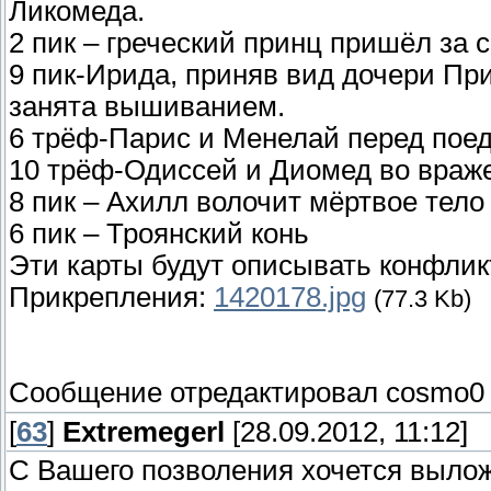
Ликомеда.
2 пик – греческий принц пришёл за с
9 пик-Ирида, приняв вид дочери Пр
занята вышиванием.
6 трёф-Парис и Менелай перед пое
10 трёф-Одиссей и Диомед во враж
8 пик – Ахилл волочит мёртвое тело
6 пик – Троянский конь
Эти карты будут описывать конфлик
Прикрепления:
1420178.jpg
(77.3 Kb)
Сообщение отредактировал
cosmo0
[
63
]
Extremegerl
[28.09.2012, 11:12]
С Вашего позволения хочется вылож