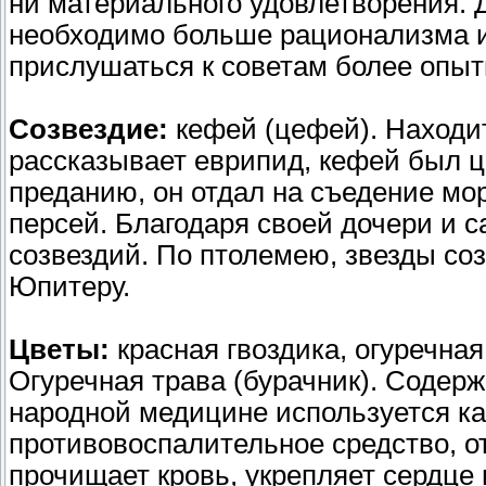
ни материального удовлетворения. 
необходимо больше рационализма и
прислушаться к советам более опыт
Созвездие:
кефей (цефей). Находи
рассказывает еврипид, кефей был 
преданию, он отдал на съедение мо
персей. Благодаря своей дочери и 
созвездий. По птолемею, звезды со
Юпитеру.
Цветы:
красная гвоздика, огуречная
Огуречная трава (бурачник). Содерж
народной медицине используется как
противовоспалительное средство, о
прочищает кровь, укрепляет сердце