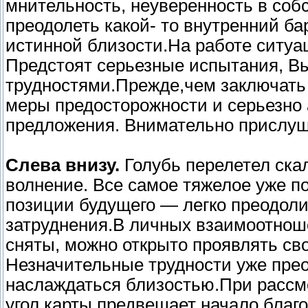
мнительность, неуверенность в соб
преодолеть какой- то внутренний б
истинной близости.На работе ситуа
Предстоят серьезные испытания, В
трудностями.Прежде,чем заключать
меры предосторожности и серьезно
предложения. Внимательно прислуши
Слева внизу.
Голубь перелетел ска
волнение. Все самое тяжелое уже 
позиции будущего — легко преодол
затруднения.В личных взаимоотнош
сняты, можно открыто проявлять св
Незначительные трудности уже пре
наслаждаться близостью.При рассм
угол карты предвещает начало благ